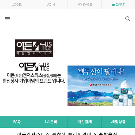
LOGIN
JOIN
MY PAGE
CART
FAQ
1:1문의
개인결제
세일상품
이든앤저스티스 부착식 슬리퍼걸이 > 주방욕실