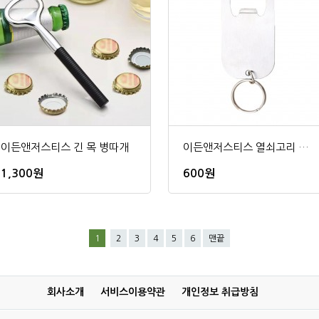
이든앤저스티스 긴 목 병따개
이든앤저스티스 열쇠고리 병따개
1,300원
600원
1
2
3
4
5
6
맨끝
회사소개
서비스이용약관
개인정보 취급방침