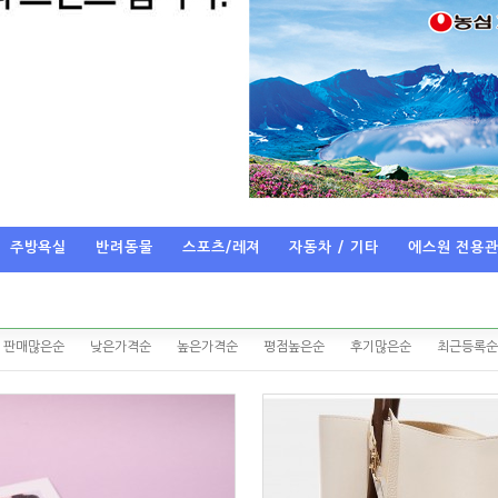
주방욕실
반려동물
스포츠/레져
자동차 / 기타
에스원 전용
판매많은순
낮은가격순
높은가격순
평점높은순
후기많은순
최근등록순