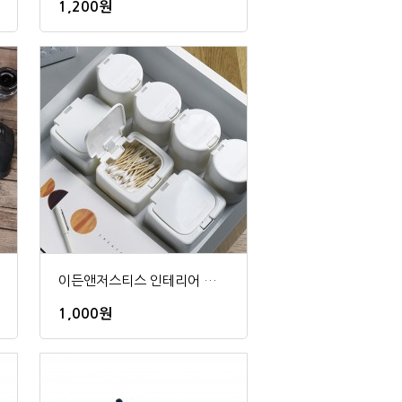
1,200원
이든앤저스티스 인테리어 화장품정리대 수납정리함
1,000원