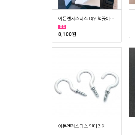
이든앤저스티스 DIY 책꽂이 선반 Y형 5단
8,100원
이든앤저스티스 인테리어 벽 고리 DIY 고리못