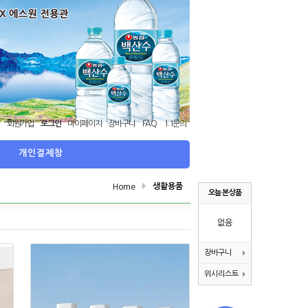
회원가입
로그인
마이페이지
장바구니
FAQ
1:1문의
관
개인결제창
생활용품
Home
오늘 본 상품
없음
장바구니
위시리스트