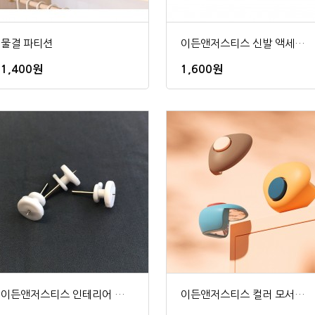
물결 파티션
이든앤저스티스 신발 액세서리 파츠 10P 세트
1,400원
1,600원
이든앤저스티스 인테리어 벽 못 DIY
이든앤저스티스 컬러 모서리 쿠션 보호대