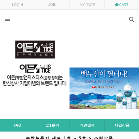
LOGIN
JOIN
MY PAGE
CART
FAQ
1:1문의
개인결제
세일상품
순쌀누룽지 세트 1호 ~ 5호 > 조립상품