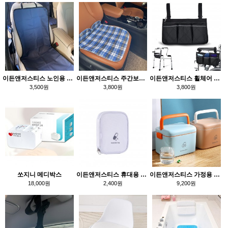
이든앤저스티스 노인용 차량 방수 시트
이든앤저스티스 주간보호센터 자동차 시트 방수패드
이든앤저스티스 휠체어 유모차 의자 수납 주머니
3,500원
3,800원
3,800원
쏘지니 메디박스
이든앤저스티스 휴대용 여행용 슬림 약 파우치
이든앤저스티스 가정용 약 보관 구급상자 특 대형
18,000원
2,400원
9,200원